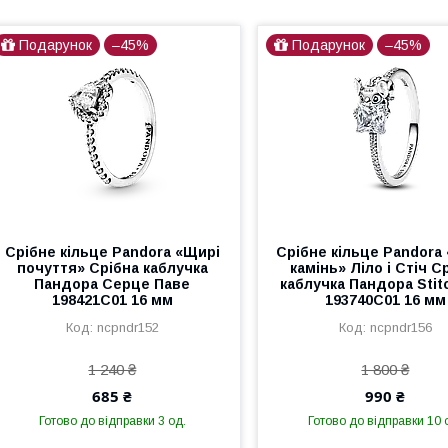
Подарунок
–45%
Подарунок
–45%
Срібне кільце Pandora «Щирі
Срібне кільце Pandora 
почуття» Срібна каблучка
камінь» Ліло і Стіч С
Пандора Серце Паве
каблучка Пандора Stitc
198421C01 16 мм
193740C01 16 мм
ncpndr152
ncpndr156
1 240 ₴
1 800 ₴
685 ₴
990 ₴
Готово до відправки 3 од.
Готово до відправки 10 