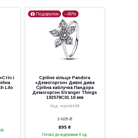
Подарунок
–45%
«Стіч і
Срібне кільце Pandora
рібна
«Демогоргон» Дивні дива
h Lilo
Срібна каблучка Пандора
Демогоргон Stranger Things
193578C01 16 мм
ncpndr168
1 625 ₴
895 ₴
од.
Готово до відправки 9 од.