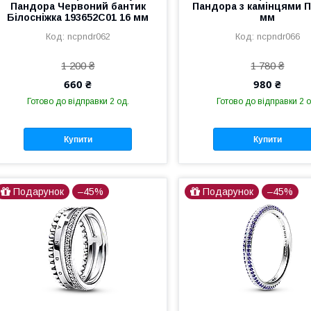
Пандора Червоний бантик
Пандора з камінцями П
Білосніжка 193652C01 16 мм
мм
ncpndr062
ncpndr066
1 200 ₴
1 780 ₴
660 ₴
980 ₴
Готово до відправки 2 од.
Готово до відправки 2 о
Купити
Купити
Подарунок
–45%
Подарунок
–45%