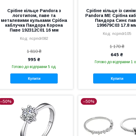
Срібне кільце Pandora з
Срібне кільце із сині
логотипом, паве та
Pandora ME Срібна ка
металевими кульками Срібна
Пандора Синє па
каблучка Пандора Корона
199679C03 17.8 м
Паве 192312C01 16 мм
ncpndr105
ncpndr082
1 170 ₴
1 810 ₴
645 ₴
995 ₴
Готово до відправки 1 о
Готово до відправки 5 од.
Купити
Купити
–50%
–50%