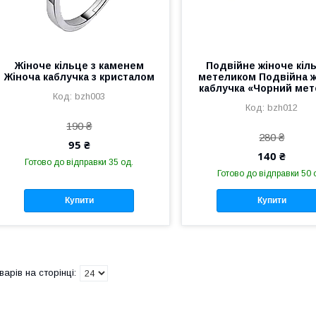
Жіноче кільце з каменем
Подвійне жіноче кіль
Жіноча каблучка з кристалом
метеликом Подвійна ж
каблучка «Чорний мет
bzh003
bzh012
190 ₴
280 ₴
95 ₴
140 ₴
Готово до відправки 35 од.
Готово до відправки 50 
Купити
Купити