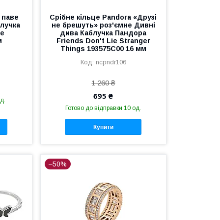
м паве
Срібне кільце Pandora «Друзі
блучка
не брешуть» роз'ємне Дивні
ве
дива Каблучка Пандора
м
Friends Don't Lie Stranger
Things 193575C00 16 мм
ncpndr106
1 260 ₴
695 ₴
д.
Готово до відправки 10 од.
Купити
–50%