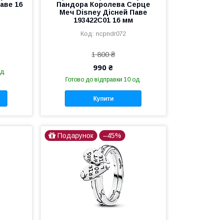
аве 16
Пандора Королева Серце
Меч Disney Дісней Паве
193422C01 16 мм
ncpndr072
1 800 ₴
990 ₴
д.
Готово до відправки 10 од.
Купити
Подарунок
–45%