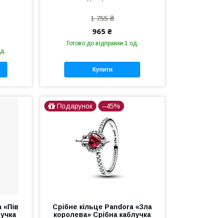
1 755 ₴
965 ₴
Готово до відправки 1 од.
д.
Купити
Подарунок
–45%
 «Пів
Срібне кільце Pandora «Зла
лучка
королева» Срібна каблучка