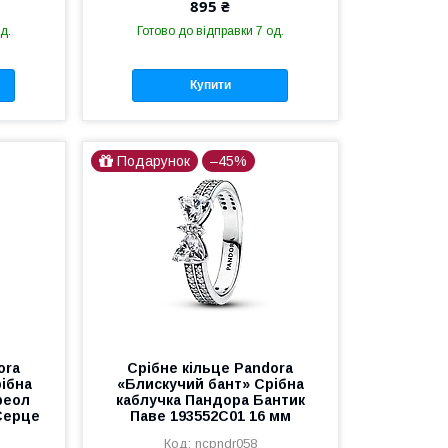
895 ₴
д.
Готово до відправки 7 од.
Купити
Подарунок
–45%
ora
Срібне кільце Pandora
ібна
«Блискучий бант» Срібна
реол
каблучка Пандора Бантик
Серце
Паве 193552C01 16 мм
ncpndr058