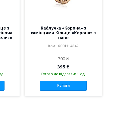
це з
Каблучка «Корона» з
іноча
камінцями Кільце «Корона» з
елик»
паве
X001114342
790 ₴
395 ₴
од.
Готово до відправки 1 од.
Купити