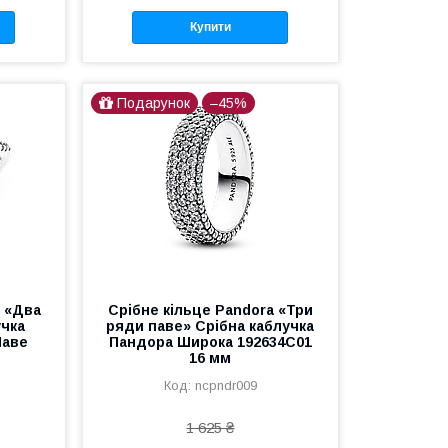
Купити
Подарунок
–45%
a «Два
Срібне кільце Pandora «Три
учка
ряди паве» Срібна каблучка
Паве
Пандора Широка 192634C01
16 мм
ncpndr009
1 625 ₴