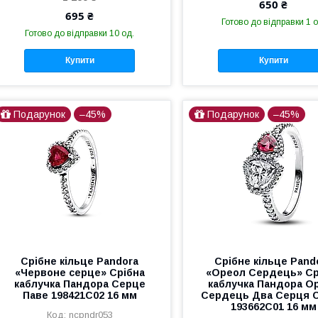
650 ₴
695 ₴
Готово до відправки 1 о
Готово до відправки 10 од.
Купити
Купити
Подарунок
–45%
Подарунок
–45%
Срібне кільце Pandora
Срібне кільце Pand
«Червоне серце» Срібна
«Ореол Сердець» Ср
каблучка Пандора Серце
каблучка Пандора О
Паве 198421C02 16 мм
Сердець Два Серця 
193662C01 16 мм
ncpndr053