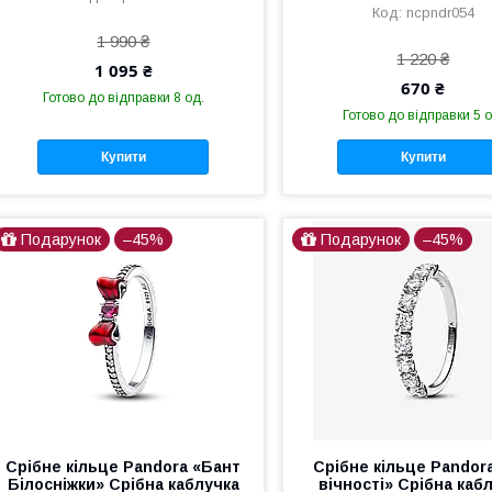
ncpndr054
1 990 ₴
1 220 ₴
1 095 ₴
670 ₴
Готово до відправки 8 од.
Готово до відправки 5 о
Купити
Купити
Подарунок
–45%
Подарунок
–45%
Срібне кільце Pandora «Бант
Срібне кільце Pandora
Білосніжки» Срібна каблучка
вічності» Срібна каб