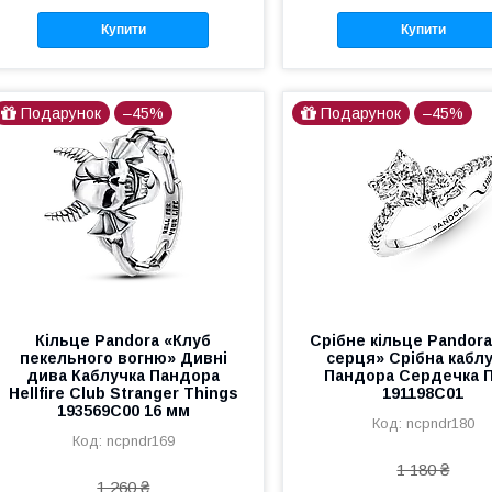
Купити
Купити
Подарунок
–45%
Подарунок
–45%
Кільце Pandora «Клуб
Срібне кільце Pandor
пекельного вогню» Дивні
серця» Срібна кабл
дива Каблучка Пандора
Пандора Сердечка 
Hellfire Club Stranger Things
191198C01
193569C00 16 мм
ncpndr180
ncpndr169
1 180 ₴
1 260 ₴