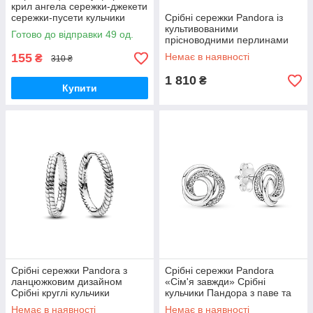
крил ангела сережки-джекети
сережки-пусети кульчики
Срібні сережки Pandora із
Крила Ангел «Ангельські
культивованими
Готово до відправки 49 од.
крила»
прісноводними перлинами
Срібні кульчики Пандора
155
Немає в наявності
₴
310 ₴
Перлина Перлини
299426C01
1 810
₴
Купити
Срібні сережки Pandora з
Срібні сережки Pandora
ланцюжковим дизайном
«Сім'я завжди» Срібні
Срібні круглі кульчики
кульчики Пандора з паве та
Пандора Змійка
камінцями Родина назавжди
Немає в наявності
Немає в наявності