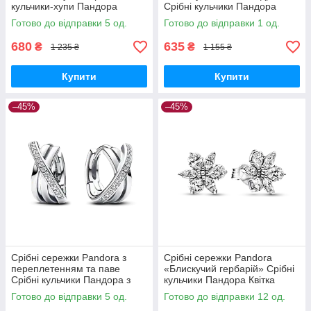
кульчики-хупи Пандора
Срібні кульчики Пандора
Блакитний кристал Круглі
Синій кристал Паве Камінці
Готово до відправки 5 од.
Готово до відправки 1 од.
293851C01
293551C01
680
635
₴
₴
1 235 ₴
1 155 ₴
Купити
Купити
–45%
–45%
Срібні сережки Pandora з
Срібні сережки Pandora
переплетенням та паве
«Блискучий гербарій» Срібні
Срібні кульчики Пандора з
кульчики Пандора Квітка
камінчиками Переплетіння
Зірка Паве Камінці Каміння
Готово до відправки 5 од.
Готово до відправки 12 од.
293150C01
292633C01