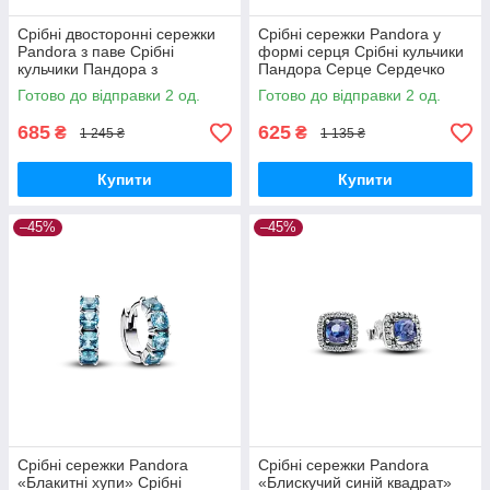
Срібні двосторонні сережки
Срібні сережки Pandora у
Pandora з паве Срібні
формі серця Срібні кульчики
кульчики Пандора з
Пандора Серце Сердечко
камінцями Коло Круглі
Серця Сердечка Два серця
Готово до відправки 2 од.
Готово до відправки 2 од.
299486C01
292236C00
685
625
₴
₴
1 245 ₴
1 135 ₴
Купити
Купити
–45%
–45%
Срібні сережки Pandora
Срібні сережки Pandora
«Блакитні хупи» Срібні
«Блискучий синій квадрат»