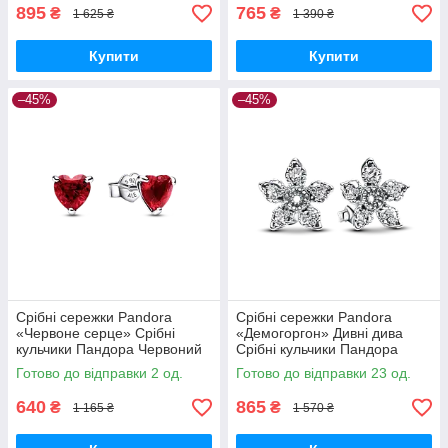
895
765
₴
₴
1 625 ₴
1 390 ₴
Купити
Купити
–45%
–45%
Срібні сережки Pandora
Срібні сережки Pandora
«Червоне серце» Срібні
«Демогоргон» Дивні дива
кульчики Пандора Червоний
Срібні кульчики Пандора
кристал 292549C01
Stranger Things Квітка
Готово до відправки 2 од.
Готово до відправки 23 од.
Netflix 293573C01
640
865
₴
₴
1 165 ₴
1 570 ₴