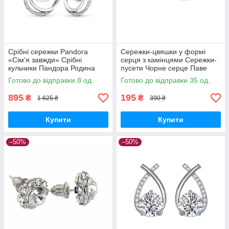
Срібні сережки Pandora
Сережки-цвяшки у формі
«Сім'я завжди» Срібні
серця з камінцями Сережки-
кульчики Пандора Родина
пусети Чорне серце Паве
Назавжди Паве Камінці
Готово до відправки 8 од.
Готово до відправки 35 од.
Каміння Камені 291156C01
895
195
₴
₴
1 625 ₴
390 ₴
Купити
Купити
–50%
–50%