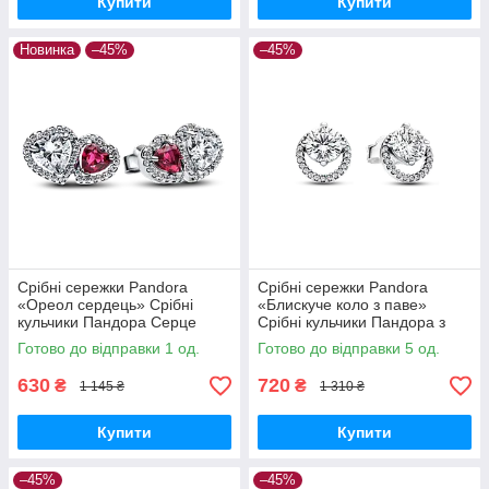
Купити
Купити
Новинка
–45%
–45%
Срібні сережки Pandora
Срібні сережки Pandora
«Ореол сердець» Срібні
«Блискуче коло з паве»
кульчики Пандора Серце
Срібні кульчики Пандора з
Сердечка Два серця Біле
камінчиками 291248C01
Готово до відправки 1 од.
Готово до відправки 5 од.
серце Червоне серце Паве
293633C01
630
720
₴
₴
1 145 ₴
1 310 ₴
Купити
Купити
–45%
–45%