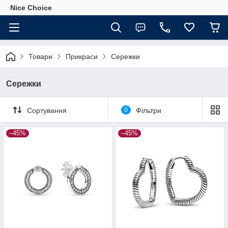
Nice Choice
Товари
Прикраси
Сережки
Сережки
Сортування
0
Фільтри
–45%
–45%