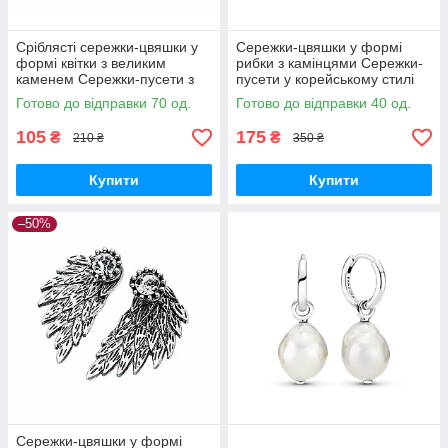
Сріблясті сережки-цвяшки у
Сережки-цвяшки у формі
формі квітки з великим
рибки з камінцями Сережки-
каменем Сережки-пусети з
пусети у корейському стилі
паве
Готово до відправки 70 од.
Готово до відправки 40 од.
105
175
₴
₴
210 ₴
350 ₴
Купити
Купити
–50%
Сережки-цвяшки у формі