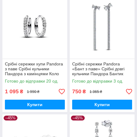
Срібні сережки хупи Pandora
Срібні сережки Pandora
з паве Срібні кульчики
«Бант з паве» Срібні довгі
Пандора з камінцями Коло
кульчики Пандора Бантик
Круглі Класичні 293015C01
Бантики 293544C01
Готово до відправки 20 од.
Готово до відправки 3 од.
1 095
750
₴
₴
1 990 ₴
1 365 ₴
Купити
Купити
–45%
–45%