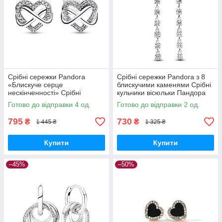
Срібні сережки Pandora
Срібні сережки Pandora з 8
«Блискуче серце
блискучими каменями Срібні
нескінченності» Срібні
кульчики вісюльки Пандора
кульчики Пандора
Камені 293159C01
Готово до відправки 4 од.
Готово до відправки 2 од.
Нескінченність Паве Вісімка
292667C01
795
730
₴
₴
1 445 ₴
1 325 ₴
Купити
Купити
–45%
–50%