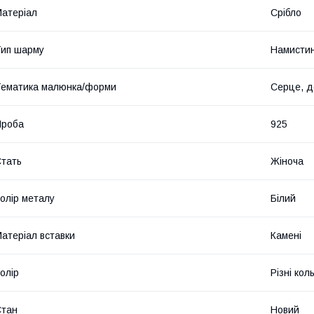
атеріал
Срібло
ип шарму
Намисти
ематика малюнка/форми
Серце, д
Проба
925
тать
Жіноча
олір металу
Білий
атеріал вставки
Камені
олір
Різні кол
Стан
Новий