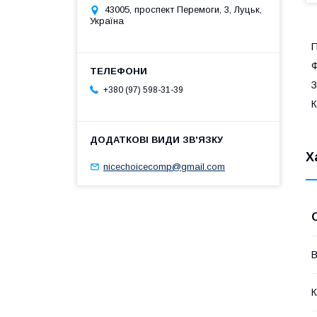
43005, проспект Перемоги, 3, Луцьк,
Україна
П
Ф
З
+380 (97) 598-31-39
К
Х
nicechoicecomp@gmail.com
В
К