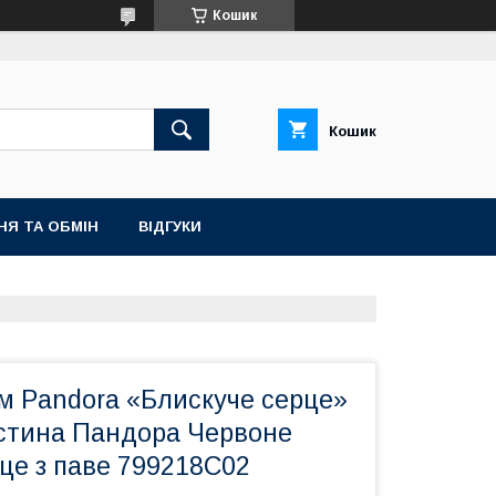
Кошик
Кошик
НЯ ТА ОБМІН
ВІДГУКИ
м Pandora «Блискуче серце»
стина Пандора Червоне
це з паве 799218C02