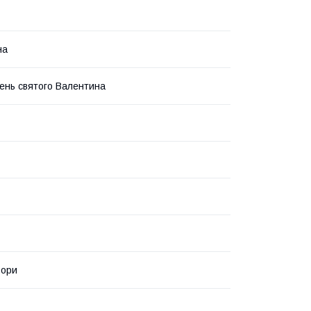
на
ень святого Валентина
ьори