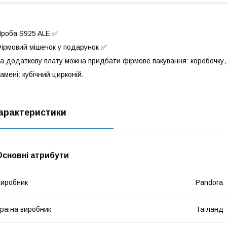
роба S925 ALE ✅
ірмовий мішечок у подарунок ✅
а додаткову плату можна придбати фірмове пакування: коробочку, 
амені: кубічний цирконій.
арактеристики
Основні атрибути
иробник
Pandora
раїна виробник
Таїланд