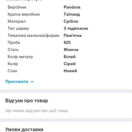
Виробник
Pandora
Країна виробник
Таїланд
Матеріал
Срібло
Тип шарму
З підвіскою
Тематика малюнка/форми
Пам'ятка
Проба
925
Стать
Жіноча
Колір металу
Білий
Колір
Сірий
Стан
Новий
Приховати
Відгуки про товар
Ще немає відгуків про цей товар
Умови доставки