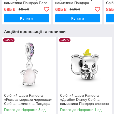
намистина Пандора Паве
намистина Пандора
Сріб
Блискуче Кулька Куля
Снігова куля 792369C01
Панд
685
605
855
₴
₴
1 245 ₴
1 100 ₴
792630C01
Я за
792
Купити
Купити
Акційні пропозиції та новинки
–45%
–45%
Срібний шарм Pandora
Срібний шарм Pandora
«Рожева морська черепаха»
«Дамбо» Disney Срібна
Срібна намистина Пандора
намистина Пандора слоненя
Черепашка 798939C02
Dumbo Дісней 799392C01
Готово до відправки 3 од.
Готово до відправки 1 од.