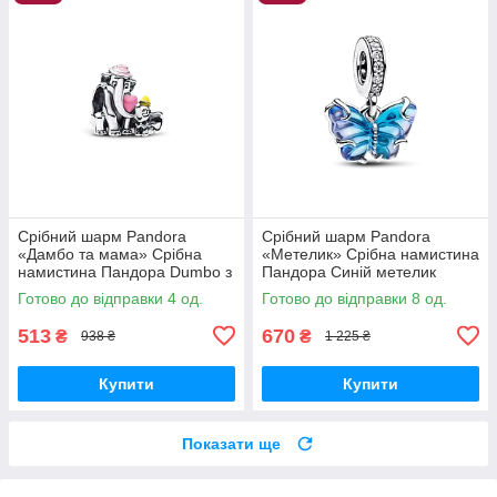
Срібний шарм Pandora
Срібний шарм Pandora
«Дамбо та мама» Срібна
«Метелик» Срібна намистина
намистина Пандора Dumbo з
Пандора Синій метелик
мамою 793751C01
Блакитний метелик
Готово до відправки 4 од.
Готово до відправки 8 од.
792698C01
513
670
₴
₴
938 ₴
1 225 ₴
Купити
Купити
Показати ще