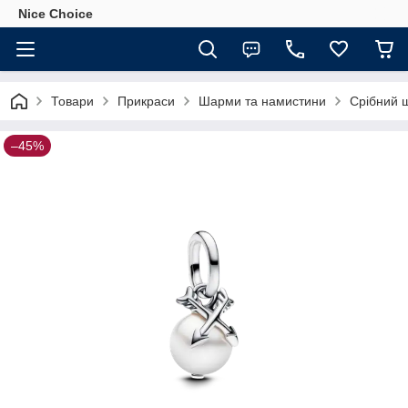
Nice Choice
Товари
Прикраси
Шарми та намистини
Срібний 
–45%