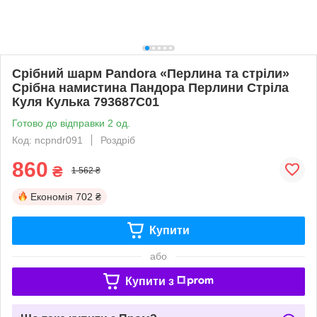
Срібний шарм Pandora «Перлина та стріли»
Срібна намистина Пандора Перлини Стріла
Куля Кулька 793687C01
Готово до відправки 2 од.
Код: ncpndr091
Роздріб
860
₴
1 562 ₴
Економія
702 ₴
Купити
або
Купити з