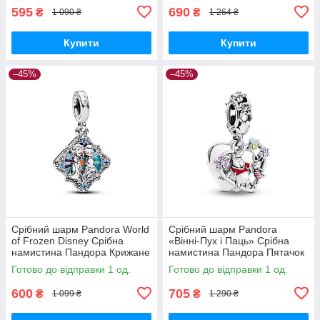
595
690
₴
₴
1 090 ₴
1 264 ₴
Купити
Купити
–45%
–45%
Срібний шарм Pandora World
Срібний шарм Pandora
of Frozen Disney Срібна
«Вінні-Пух і Паць» Срібна
намистина Пандора Крижане
намистина Пандора Пятачок
серце Дісней
П'ятачок Вінні Пух Вінніпух
Готово до відправки 1 од.
Готово до відправки 1 од.
Вініпух 792214C01
600
705
₴
₴
1 099 ₴
1 290 ₴