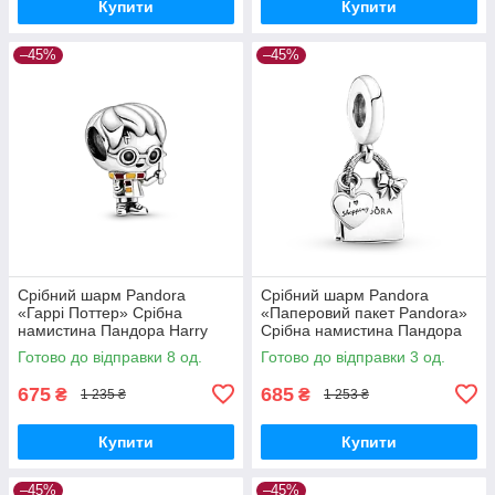
Купити
Купити
–45%
–45%
Срібний шарм Pandora
Срібний шарм Pandora
«Гаррі Поттер» Срібна
«Паперовий пакет Pandora»
намистина Пандора Harry
Срібна намистина Пандора
Potter 798626C01
Шопінг 799536C00
Готово до відправки 8 од.
Готово до відправки 3 од.
675
685
₴
₴
1 235 ₴
1 253 ₴
Купити
Купити
–45%
–45%