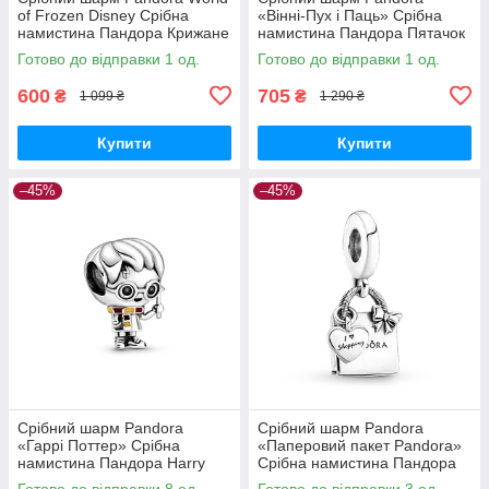
of Frozen Disney Срібна
«Вінні-Пух і Паць» Срібна
намистина Пандора Крижане
намистина Пандора Пятачок
серце Дісней
П'ятачок Вінні Пух Вінніпух
Готово до відправки 1 од.
Готово до відправки 1 од.
Вініпух 792214C01
600
705
₴
₴
1 099 ₴
1 290 ₴
Купити
Купити
–45%
–45%
Срібний шарм Pandora
Срібний шарм Pandora
«Гаррі Поттер» Срібна
«Паперовий пакет Pandora»
намистина Пандора Harry
Срібна намистина Пандора
Potter 798626C01
Шопінг 799536C00
Готово до відправки 8 од.
Готово до відправки 3 од.