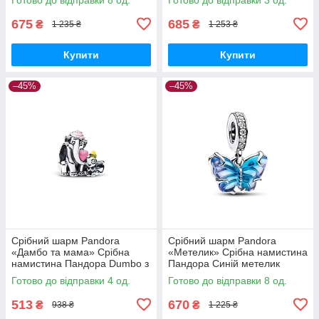
675
685
₴
₴
1 235 ₴
1 253 ₴
Купити
Купити
–45%
–45%
Срібний шарм Pandora
Срібний шарм Pandora
«Дамбо та мама» Срібна
«Метелик» Срібна намистина
намистина Пандора Dumbo з
Пандора Синій метелик
мамою 793751C01
Блакитний метелик
Готово до відправки 4 од.
Готово до відправки 8 од.
792698C01
513
670
₴
₴
938 ₴
1 225 ₴