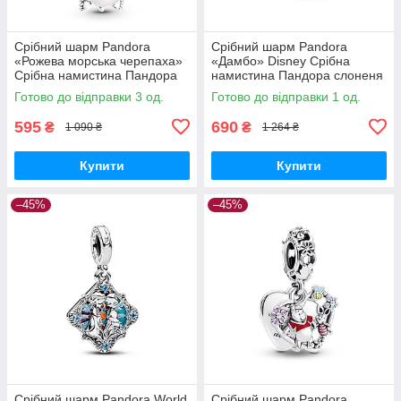
Срібний шарм Pandora
Срібний шарм Pandora
«Рожева морська черепаха»
«Дамбо» Disney Срібна
Срібна намистина Пандора
намистина Пандора слоненя
Черепашка 798939C02
Dumbo Дісней 799392C01
Готово до відправки 3 од.
Готово до відправки 1 од.
595
690
₴
₴
1 090 ₴
1 264 ₴
Купити
Купити
–45%
–45%
Срібний шарм Pandora World
Срібний шарм Pandora