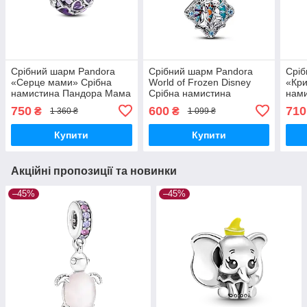
Срібний шарм Pandora
Срібний шарм Pandora
Сріб
«Серце мами» Срібна
World of Frozen Disney
«Кри
намистина Пандора Мама
Срібна намистина
нам
Серце Mom Фіолетові
Пандора Крижане серце
Серц
750
600
710
₴
₴
1 360 ₴
1 099 ₴
сердечка 793772C01
Дісней
398
Купити
Купити
Акційні пропозиції та новинки
–45%
–45%