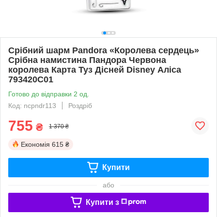
Срібний шарм Pandora «Королева сердець»
Срібна намистина Пандора Червона
королева Карта Туз Дісней Disney Аліса
793420C01
Готово до відправки 2 од.
Код: ncpndr113
Роздріб
755
₴
1 370 ₴
Економія
615 ₴
Купити
або
Купити з