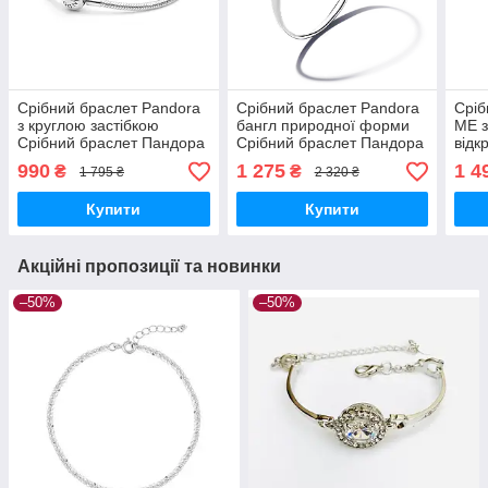
Срібний браслет Pandora
Срібний браслет Pandora
Сріб
з круглою застібкою
бангл природної форми
ME з
Срібний браслет Пандора
Срібний браслет Пандора
відк
Кругла застібка 590728 16
суцільний 593317C00 16
брас
990
1 275
1 4
₴
₴
1 795 ₴
2 320 ₴
593
Купити
Купити
Акційні пропозиції та новинки
–50%
–50%