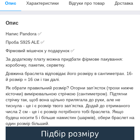
Опис
Характеристики
Відгуки про товар
Доставка
Опис
Напис Pandora ✅
Проба S925 ALE ✅
Фірмовий мішечок у подарунок ✅
За додаткову плату можна придбати фірмове пакування:
коробочку, пакетик, серветку.
Довжина браслета відповідає його розміру в сантиметрах. 16-
й розмір = 16 см і так далі.
Як обрати правильний розмір? Огорни зап’ясток (трохи нижче
кісточки) вимірювальною стрічкою (сантиметром). Підтягни
стрічку так, щоб вона щільно прилягала до руки, але не
тиснула - це і є розмір твого зап’ястка. Додай до отриманого
числа 2 см - це і є розмір потрібного тобі браслета. Якщо
будеш носити 5 і більше намистин (шармів), обери браслет на
один розмір більший.