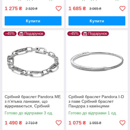
590727CZ 16
1 275
1 685
₴
₴
2 320 ₴
3 065 ₴
Купити
Купити
–45%
Подарунок
–45%
Подарунок
Срібний браслет Pandora ME
Срібний браслет Pandora I-D
з п’ятьма ланками, що
з паве Срібний браслет
відкриваються, Срібний
Пандора з камінцями
браслет Пандора 5 ланок
592313C01 16
Готово до відправки 3 од.
Готово до відправки 1 од.
593363C00 16
1 490
1 075
₴
₴
2 710 ₴
1 955 ₴