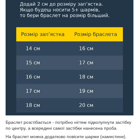
Браслет розстібається - потрібно нігтем підколупнути застібку
по центру, а всередині самої застібки нанесена проба.
На браслет можна додатково повісити шарми (намистини).