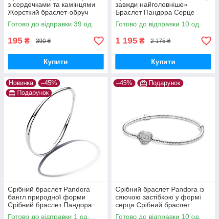
з сердечками та камінцями
завжди найголовніше»
Жорсткий браслет-обруч
Браслет Пандора Серце
браслет-кафф «Серце» Паве
Нескінченність 592645C01 16
Готово до відправки 39 од.
Готово до відправки 10 од.
195
1 195
₴
₴
390 ₴
2 175 ₴
Купити
Купити
Новинка
–45%
–45%
Подарунок
Подарунок
Срібний браслет Pandora
Срібний браслет Pandora із
бангл природної форми
сяючою застібкою у формі
Срібний браслет Пандора
серця Срібний браслет
суцільний 593317C00 16
Пандора Сяюче серце
Готово до відправки 1 од.
Готово до відправки 10 од.