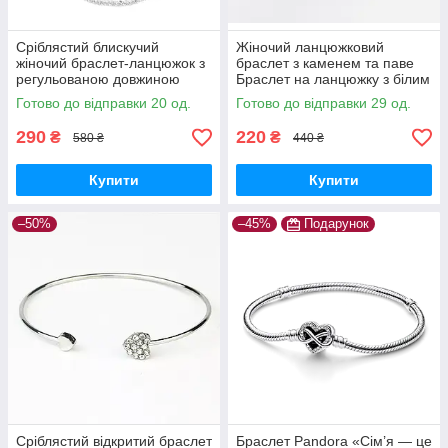
Сріблястий блискучий
Жіночий ланцюжковий
жіночий браслет-ланцюжок з
браслет з каменем та паве
регульованою довжиною
Браслет на ланцюжку з білим
кристалом
Готово до відправки 20 од.
Готово до відправки 29 од.
290
220
₴
₴
580 ₴
440 ₴
Купити
Купити
–50%
–45%
Подарунок
Сріблястий відкритий браслет
Браслет Pandora «Сім’я — це