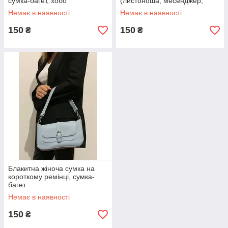
сумка-багет, хобо
(листоноша, месенджер,
крос-боді, седл) з екошкіри
Немає в наявності
Немає в наявності
150
150
₴
₴
Блакитна жіноча сумка на
короткому ремінці, сумка-
багет
Немає в наявності
150
₴