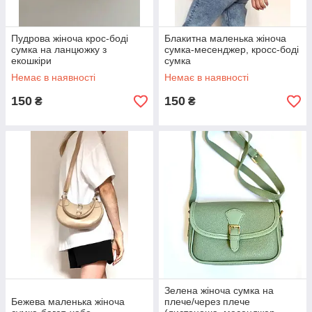
Пудрова жіноча крос-боді
Блакитна маленька жіноча
сумка на ланцюжку з
сумка-месенджер, кросс-боді
екошкіри
сумка
Немає в наявності
Немає в наявності
150
150
₴
₴
Зелена жіноча сумка на
Бежева маленька жіноча
плече/через плече